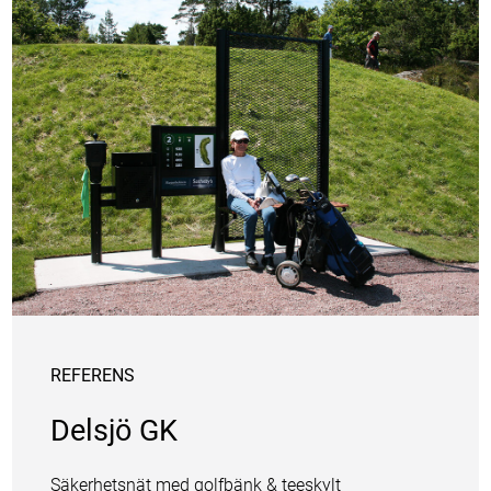
REFERENS
Delsjö GK
Säkerhetsnät med golfbänk & teeskylt