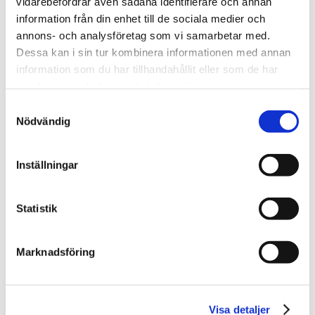
vidarebefordrar även sådana identifierare och annan
information från din enhet till de sociala medier och
Golfbänk & teeskylt och informationstavlor
annons- och analysföretag som vi samarbetar med.
Dessa kan i sin tur kombinera informationen med annan
information som du har tillhandahållit eller som de har
samlat in när du har använt deras tjänster.
LÄS MER
Samtyckesval
Nödvändig
Inställningar
Statistik
Marknadsföring
Visa detaljer