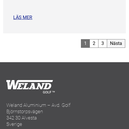
LÄS MER
Sidnumrering
1
2
3
Nästa
för
inlägg
Weland Aluminium – Avd. Golf
Björnstorpsvägen
342 30 Alvesta
Sverige