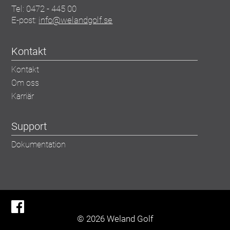
Tel:
0472 - 445 00
E-post:
info@welandgolf.se
Kontakt
Kontakt
Om oss
Karriär
Support
Dokumentation
© 2026 Weland Golf