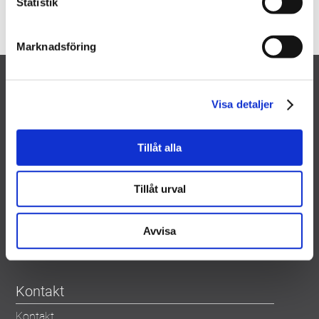
Statistik
Marknadsföring
Visa detaljer
Tillåt alla
Weland Aluminium – Avd. Golf
Björnstorpsvägen
Tillåt urval
342 30 Alvesta
Sverige
Avvisa
Tel:
0472 - 445 00
E-post:
info@welandgolf.se
Kontakt
Kontakt