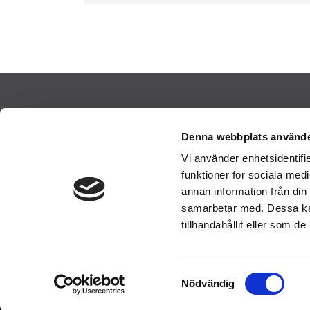
Weland
Björns
Denna webbplats använde
342 30
Vi använder enhetsidentifie
Sverig
funktioner för sociala medi
Tel:
04
annan information från din
E-post
samarbetar med. Dessa kan
tillhandahållit eller som d
Samtyckesval
Nödvändig