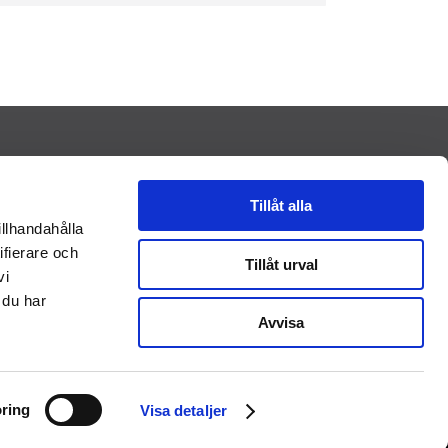
Support
Tillåt alla
Dokumentation
illhandahålla
ifierare och
Tillåt urval
vi
 du har
Avvisa
ring
Visa detaljer