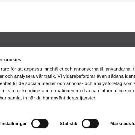
 Aluminium – Avd. Golf
Kontakt
torpsvägen
r cookies
 Alvesta
Kontakt
rare för att anpassa innehållet och annonserna till användarna, t
e
Om oss
er och analysera vår trafik. Vi vidarebefordrar även sådana ident
Karriär
72 - 445 00
 enhet till de sociala medier och annons- och analysföretag som 
:
info@welandgolf.se
 i sin tur kombinera informationen med annan information som
e har samlat in när du har använt deras tjänster.
© 2026 Weland Golf
Inställningar
Statistik
Marknadsfö