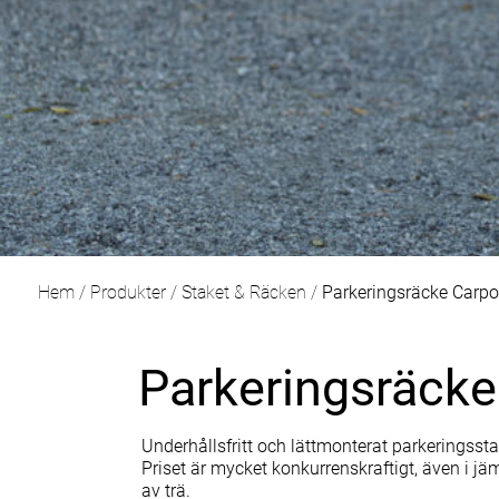
Hem
/
Produkter
/
Staket & Räcken
/
Parkeringsräcke Carpo
Parkeringsräcke
Underhållsfritt och lättmonterat parkeringssta
Priset är mycket konkurrenskraftigt, även i 
av trä.