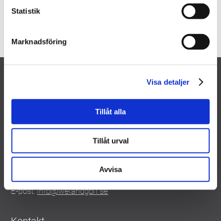
Statistik
Marknadsföring
Visa detaljer
Tillåt alla
Weland Aluminium – Avd. Golf
Tillåt urval
Björnstorpsvägen
342 30 Alvesta
Sverige
Avvisa
Tel:
0472 - 445 00
E-post:
info@welandgolf.se